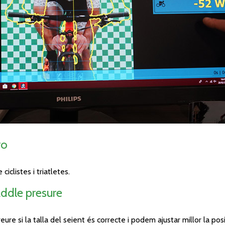
ro
iclistes i triatletes.
ddle presure
 si la talla del seient és correcte i podem ajustar millor la posi