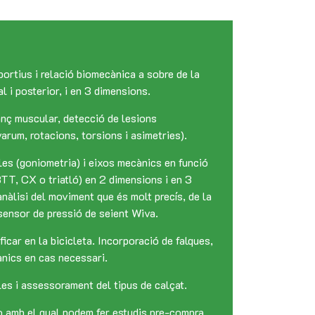
rtius i relació biomecànica a sobre de la
al i posterior, i en 3 dimensions.
anç muscular, detecció de lesions
rum, rotacions, torsions i asimetries).
les (goniometria) i eixos mecànics en funció
 BTT, CX o triatló) en 2 dimensions i en 3
àlisi del moviment que és molt precís, de la
ensor de pressió de seient Wiva.
car en la bicicleta. Incorporació de falques,
ànics en cas necessari.
les i assessorament del tipus de calçat.
 amb el qual podem fer estudis pre-compra