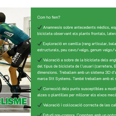
Com ho fem?
Anamnesis sobre antecedents mèdics, espo
bicicleta observant els plants frontals, later
Exploració en camilla (rang articular, bal
estructurals, peu cavo/valgo, genum valgo/va
Valoració a sobre de la bicicleta dels ang
del tipus de bicicleta de l’usuari (carretera,
dimensions. Treballem amb un sistema 3D d’an
marca Stt Systems. També treballem amb el s
Correcció dels punts susceptibles a modifi
alces o plantilles per millorar els eixos mec
Valoració i col·locació correcta de les ca
Estudi pre-compra. Comptem amb un potro