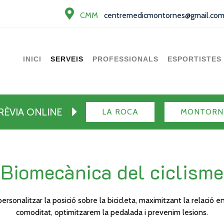
CMM
centremedicmontornes@gmail.co
INICI
SERVEIS
PROFESSIONALS
ESPORTISTES
PRÈVIA ONLINE
LA ROCA
MONTORN
Biomecànica del ciclisme
personalitzar la posició sobre la bicicleta, maximitzant la relació
comoditat, optimitzarem la pedalada i prevenim lesions.