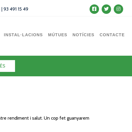
m
|
93 491 15 49
INSTAL·LACIONS
MÚTUES
NOTÍCIES
CONTACTE
ÈS
 entre rendiment i salut. Un cop fet guanyarem