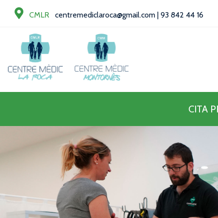
CMLR
centremediclaroca@gmail.com
|
93 842 44 16
CITA 