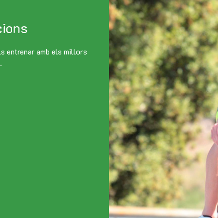
cions
s entrenar amb els millors
.