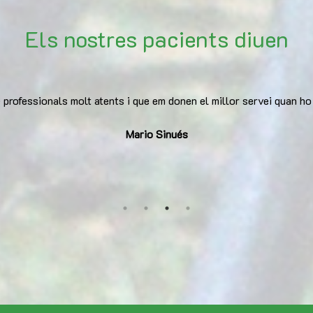
Els nostres pacients diuen
m preocupo d’entrenar, de la resta se'n ocupa el Centre Mèdic la 
Iván Limia