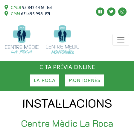
CMLR
93 842 44 16
CMM
631 495 998
CITA PRÈVIA ONLINE
LA ROCA
MONTORNÈS
INSTAL·LACIONS
Centre Mèdic La Roca