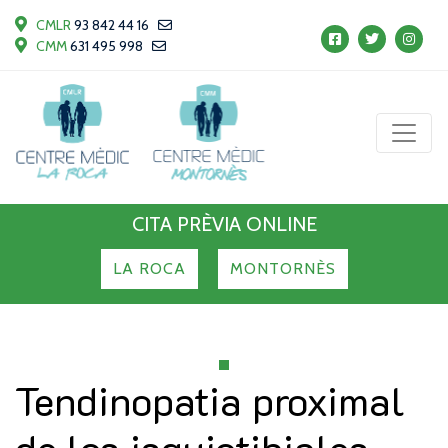
CMLR
93 842 44 16
CMM
631 495 998
CITA PRÈVIA ONLINE
LA ROCA
MONTORNÈS
Tendinopatia proximal