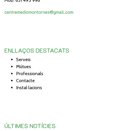
Mob: 631 495 998
centremedicmontornes@gmail.com
ENLLAÇOS DESTACATS
Serveis
Mútues
Professionals
Contacte
Instal·lacions
ÚLTIMES NOTÍCIES