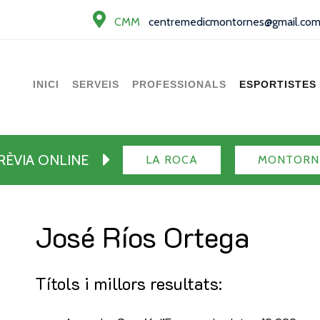
CMM
centremedicmontornes@gmail.co
INICI
SERVEIS
PROFESSIONALS
ESPORTISTES
PRÈVIA ONLINE
LA ROCA
MONTORN
José Ríos Ortega
Títols i millors resultats: