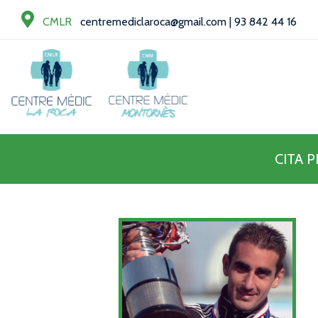
CMLR
centremediclaroca@gmail.com
|
93 842 44 16
CITA 