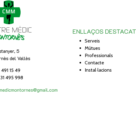
ENLLAÇOS DESTACA
Serveis
Mútues
tanyer, 5
Professionals
nès del Vallès
Contacte
Instal·lacions
3 491 15 49
31 495 998
emedicmontornes@gmail.com