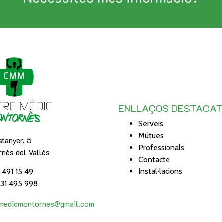
ENLLAÇOS DESTACA
Serveis
Mútues
tanyer, 5
Professionals
nès del Vallès
Contacte
Instal·lacions
3 491 15 49
31 495 998
emedicmontornes@gmail.com