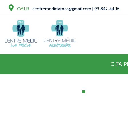
CMLR
centremediclaroca@gmail.com
|
93 842 44 16
CITA 