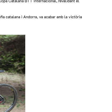
Copa Catalana BTT Internacional, revalidant el
fia catalana i Andorra, va acabar amb la victòria