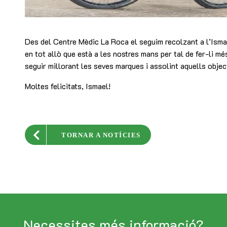
Des del Centre Mèdic La Roca el seguim recolzant a l’Ismae
en tot allò que està a les nostres mans per tal de fer-li més
seguir millorant les seves marques i assolint aquells objec
Moltes felicitats, Ismael!
TORNAR A NOTÍCIES
Necessites més informació?