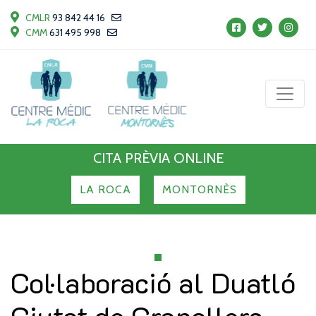
CMLR
93 842 44 16
CMM
631 495 998
CITA PRÈVIA ONLINE
LA ROCA
MONTORNÈS
Col·laboració al Duatló