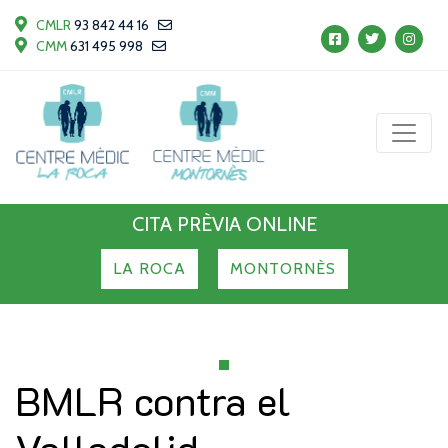
CMLR
93 842 44 16
CMM
631 495 998
CITA PRÈVIA ONLINE
LA ROCA
MONTORNÈS
BMLR contra el