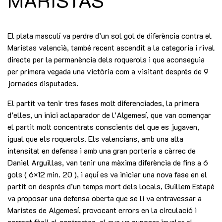
MARISTAS
El plata masculí va perdre d’un sol gol de diferència contra el
Maristas valencià, també recent ascendit a la categoria i rival
directe per la permanència dels roquerols i que aconseguia
per primera vegada una victòria com a visitant després de 9
jornades disputades.
El partit va tenir tres fases molt diferenciades, la primera
d’elles, un inici aclaparador de l’Algemesí, que van començar
el partit molt concentrats conscients del que es jugaven,
igual que els roquerols. Els valencians, amb una alta
intensitat en defensa i amb una gran porteria a càrrec de
Daniel Arguillas, van tenir una màxima diferència de fins a 6
gols ( 6×12 min. 20 ), i aquí es va iniciar una nova fase en el
partit on després d’un temps mort dels locals, Guillem Estapé
va proposar una defensa oberta que se li va entravessar a
Maristes de Algemesí, provocant errors en la circulació i
corrent fàcil al contraatac, el que va suposar igualar el