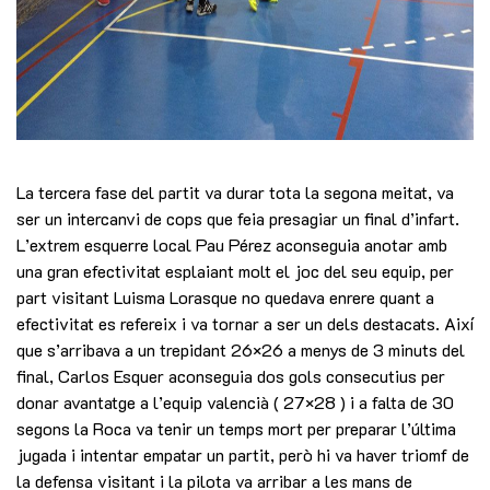
La tercera fase del partit va durar tota la segona meitat, va
ser un intercanvi de cops que feia presagiar un final d’infart.
L’extrem esquerre local Pau Pérez aconseguia anotar amb
una gran efectivitat esplaiant molt el joc del seu equip, per
part visitant Luisma Lorasque no quedava enrere quant a
efectivitat es refereix i va tornar a ser un dels destacats. Així
que s’arribava a un trepidant 26×26 a menys de 3 minuts del
final, Carlos Esquer aconseguia dos gols consecutius per
donar avantatge a l’equip valencià ( 27×28 ) i a falta de 30
segons la Roca va tenir un temps mort per preparar l’última
jugada i intentar empatar un partit, però hi va haver triomf de
la defensa visitant i la pilota va arribar a les mans de