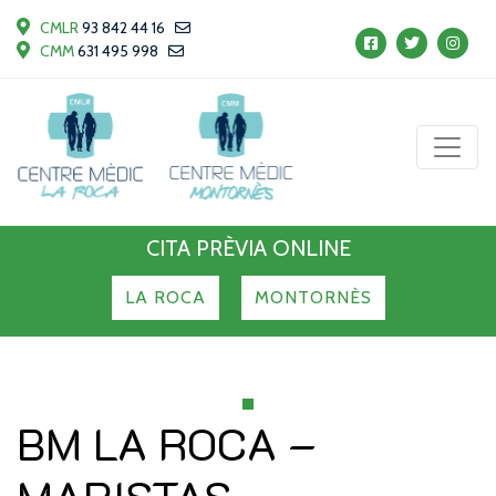
CMLR
93 842 44 16
CMM
631 495 998
CITA PRÈVIA ONLINE
LA ROCA
MONTORNÈS
BM LA ROCA –