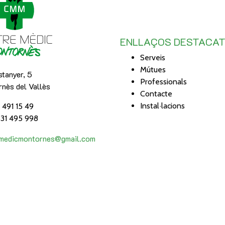
ENLLAÇOS DESTACA
Serveis
Mútues
tanyer, 5
Professionals
nès del Vallès
Contacte
Instal·lacions
3 491 15 49
31 495 998
emedicmontornes@gmail.com