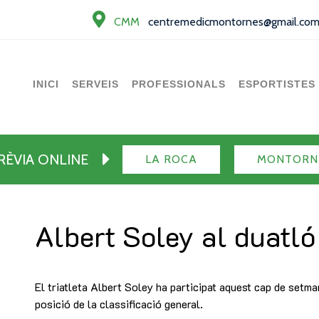
CMM
centremedicmontornes@gmail.co
INICI
SERVEIS
PROFESSIONALS
ESPORTISTES
PRÈVIA ONLINE
LA ROCA
MONTORN
Albert Soley al duatló
El triatleta Albert Soley ha participat aquest cap de setm
posició de la classificació general.