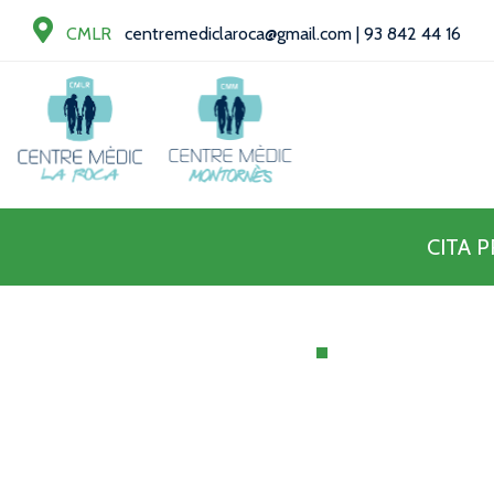
CMLR
centremediclaroca@gmail.com
|
93 842 44 16
CITA 