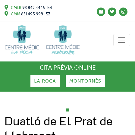
CMLR
93 842 44 16
CMM
631 495 998
CITA PRÈVIA ONLINE
LA ROCA
MONTORNÈS
Duatló de El Prat de